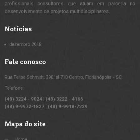
profissionais consultores que atuam em parceria no
desenvolvimento de projetos multidisciplinares.
Notícias
dezembro 2018
Fale
conosco
Rua Felipe Schmidt, 390, sl 710 Centro, Florianópolis - SC
Telefone:
(48) 3224 - 9024 | (48) 3222 - 4166
(48) 9-9972-1827 | (48) 9-9918-7229
Mapa
do site
Home