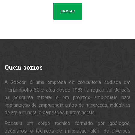
Quem
somos
A Geocon é uma empresa de consultoria sediada em
Florianópolis-SC e atua desde 1983 na região sul do país
na pesquisa mineral e em projetos ambientais para
implantação de empreendimentos de mineração, indústrias
de água mineral e balneários hidrominerais.
Possuiu um corpo técnico formado por geólogos,
geógrafos, e técnicos de mineração, além de diversos